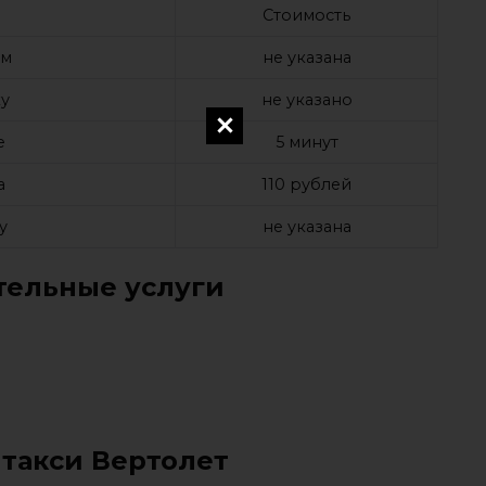
Стоимость
ом
не указана
у
не указано
е
5 минут
а
110 рублей
у
не указана
ельные услуги
 такси Вертолет