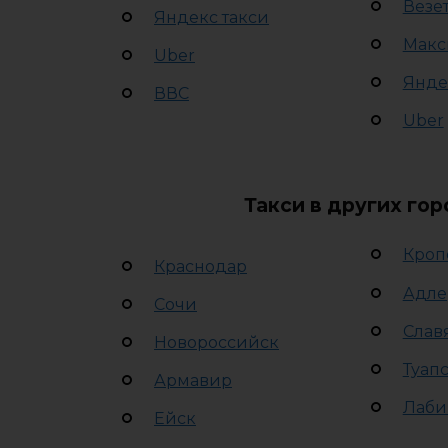
Везе
Яндекс такси
Макс
Uber
Янде
ВВС
Uber
Такси в других го
Кроп
Краснодар
Адле
Сочи
Слав
Новороссийск
Туап
Армавир
Лаби
Ейск