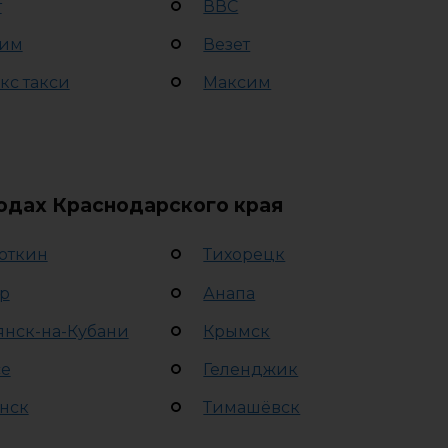
т
ВВС
им
Везет
кс такси
Максим
родах Краснодарского края
откин
Тихорецк
р
Анапа
янск-на-Кубани
Крымск
се
Геленджик
нск
Тимашёвск