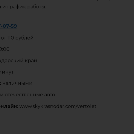
ы и график работы.
7-07-59
от 110 рублей
9:00
одарский край
 минут
:
наличными
и отечественные авто
онлайн:
www.skykrasnodar.com/vertolet