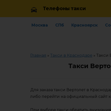
Skip
Телефоны такси
to
content
Москва
СПб
Красноярск
Со
Главная
»
Такси в Краснодаре
»
Такси 
Такси Верто
Для заказа такси Вертолет в Краснод
либо перейти на официальный сайт 
При выборе такси обратить внимание