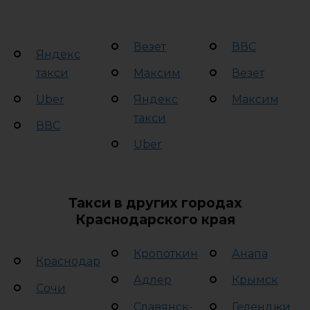
Везет
ВВС
Яндекс
такси
Максим
Везет
Uber
Яндекс
Максим
такси
ВВС
Uber
Такси в других городах
Краснодарского края
Кропоткин
Анапа
Краснодар
Адлер
Крымск
Сочи
Славянск-
Геленджи