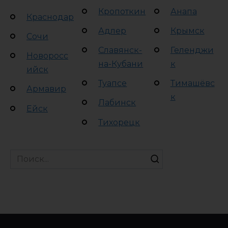
Кропоткин
Анапа
Краснодар
Адлер
Крымск
Сочи
Славянск-
Геленджи
Новоросс
на-Кубани
к
ийск
Туапсе
Тимашёвс
Армавир
к
Лабинск
Ейск
Тихорецк
Search
for: