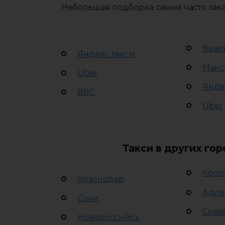
Небольшая подборка самых часто зак
Везе
Яндекс такси
Макс
Uber
Янде
ВВС
Uber
Такси в других го
Кроп
Краснодар
Адле
Сочи
Слав
Новороссийск