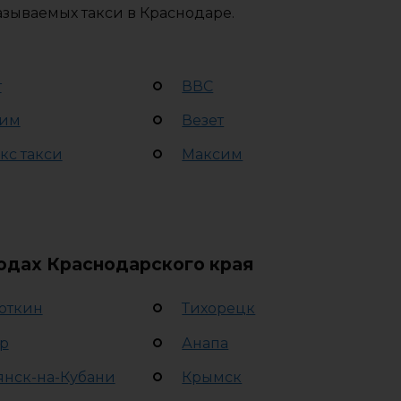
азываемых такси в Краснодаре.
т
ВВС
им
Везет
кс такси
Максим
родах Краснодарского края
откин
Тихорецк
р
Анапа
янск-на-Кубани
Крымск