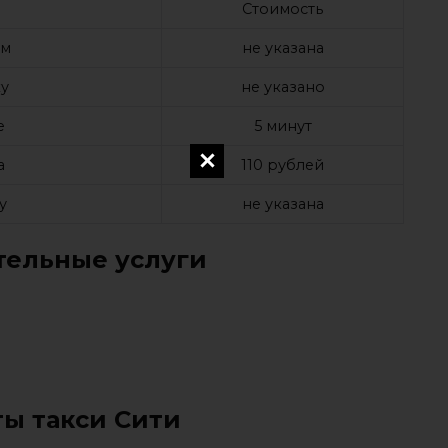
Стоимость
ом
не указана
у
не указано
е
5 минут
а
110 рублей
у
не указана
ельные услуги
ты такси Сити