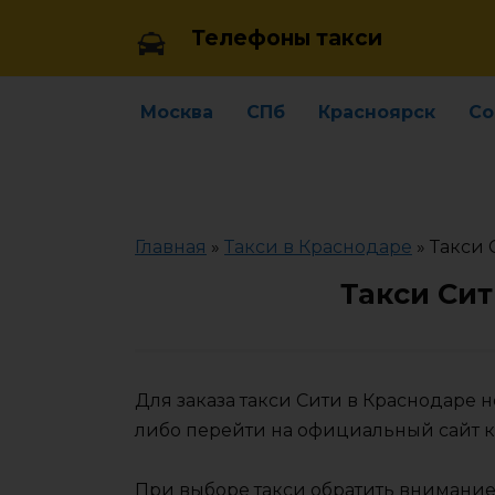
Skip
Телефоны такси
to
content
Москва
СПб
Красноярск
Со
Главная
»
Такси в Краснодаре
»
Такси 
Такси Си
Для заказа такси Сити в Краснодаре 
либо перейти на официальный сайт 
При выборе такси обратить внимание