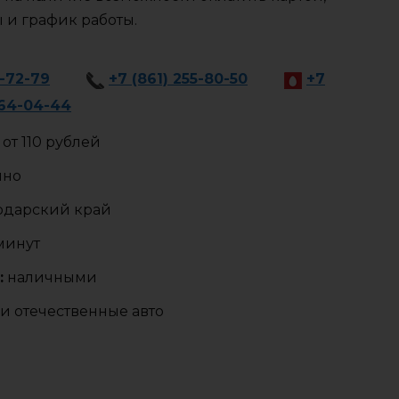
ы и график работы.
5-72-79
+7 (861) 255-80-50
+7
464-04-44
от 110 рублей
чно
одарский край
 минут
:
наличными
и отечественные авто