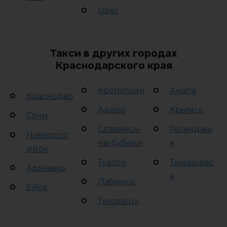
Uber
Такси в других городах
Краснодарского края
Кропоткин
Анапа
Краснодар
Адлер
Крымск
Сочи
Славянск-
Геленджи
Новоросс
на-Кубани
к
ийск
Туапсе
Тимашёвс
Армавир
к
Лабинск
Ейск
Тихорецк