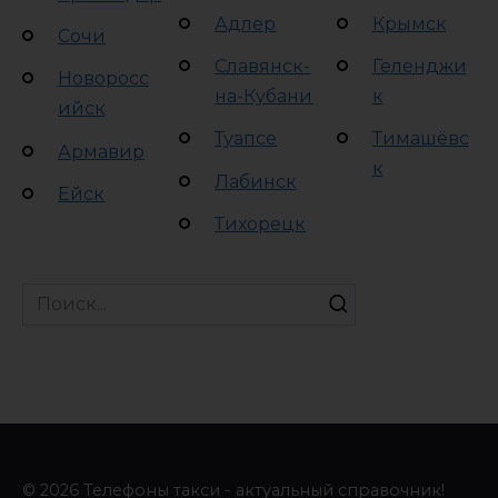
Адлер
Крымск
Сочи
Славянск-
Геленджи
Новоросс
на-Кубани
к
ийск
Туапсе
Тимашёвс
Армавир
к
Лабинск
Ейск
Тихорецк
Search
for:
© 2026 Телефоны такси - актуальный справочник!