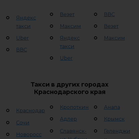
Везет
ВВС
Яндекс
такси
Максим
Везет
Uber
Яндекс
Максим
такси
ВВС
Uber
Такси в других городах
Краснодарского края
Кропоткин
Анапа
Краснодар
Адлер
Крымск
Сочи
Славянск-
Геленджи
Новоросс