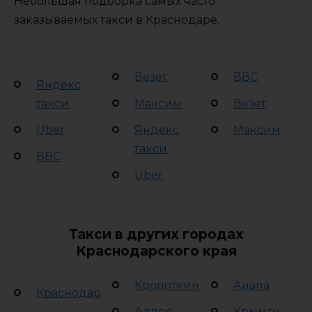
Небольшая подборка самых часто
заказываемых такси в Краснодаре.
Везет
ВВС
Яндекс
такси
Максим
Везет
Uber
Яндекс
Максим
такси
ВВС
Uber
Такси в других городах
Краснодарского края
Кропоткин
Анапа
Краснодар
Адлер
Крымск