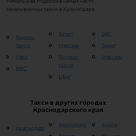
Небольшая подборка самых часто
заказываемых такси в Краснодаре.
Везет
ВВС
Яндекс
такси
Максим
Везет
Uber
Яндекс
Максим
такси
ВВС
Uber
Такси в других городах
Краснодарского края
Кропоткин
Анапа
Краснодар