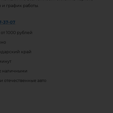
ы и график работы.
7-37-07
от 1000 рублей
чно
одарский край
 минут
:
наличными
и отечественные авто