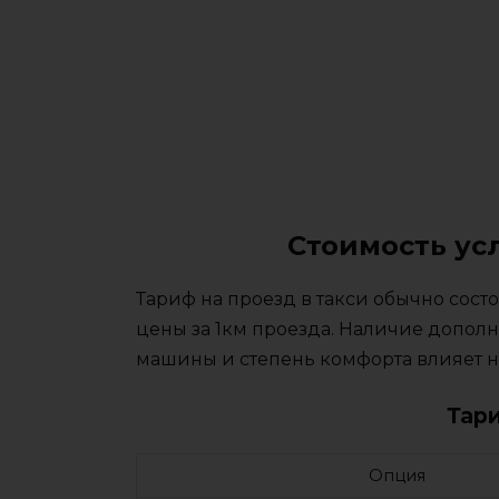
Стоимость ус
Тариф на проезд в такси обычно сос
цены за 1км проезда. Наличие дополн
машины и степень комфорта влияет на
Тар
Опция