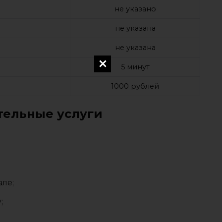
не указано
не указана
м
не указана
5 минут
1000 рублей
ельные услуги
але;
;