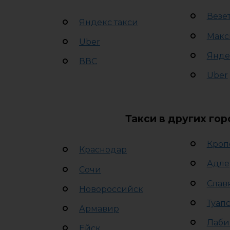
Везе
Яндекс такси
Макс
Uber
Янде
ВВС
Uber
Такси в других го
Кроп
Краснодар
Адле
Сочи
Слав
Новороссийск
Туап
Армавир
Лаби
Ейск