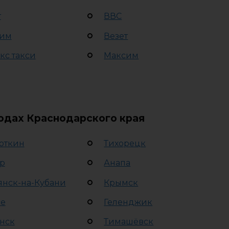
т
ВВС
им
Везет
кс такси
Максим
родах Краснодарского края
откин
Тихорецк
р
Анапа
янск-на-Кубани
Крымск
се
Геленджик
нск
Тимашёвск