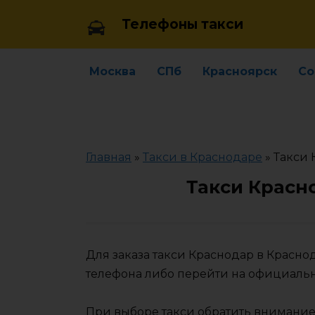
Skip
Телефоны такси
to
content
Москва
СПб
Красноярск
Со
Главная
»
Такси в Краснодаре
»
Такси 
Такси Красн
Для заказа такси Краснодар в Красн
телефона либо перейти на официаль
При выборе такси обратить внимание