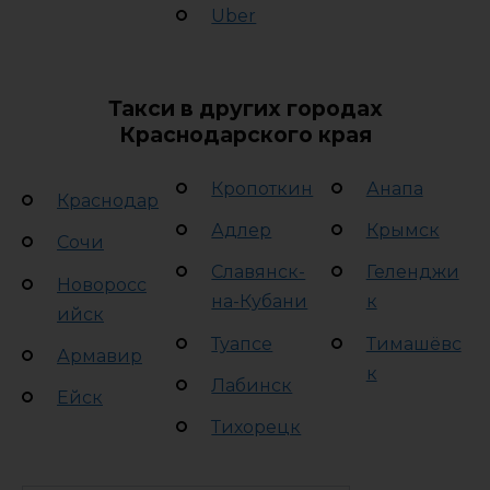
Uber
Такси в других городах
Краснодарского края
Кропоткин
Анапа
Краснодар
Адлер
Крымск
Сочи
Славянск-
Геленджи
Новоросс
на-Кубани
к
ийск
Туапсе
Тимашёвс
Армавир
к
Лабинск
Ейск
Тихорецк