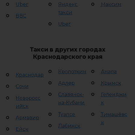
Uber
Яндекс
Максим
такси
ВВС
Uber
Такси в других городах
Краснодарского края
Кропоткин
Анапа
Краснодар
Адлер
Крымск
Сочи
Славянск-
Геленджи
Новоросс
на-Кубани
к
ийск
Туапсе
Тимашёвс
Армавир
к
Лабинск
Ейск