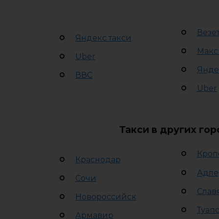
Везе
Яндекс такси
Макс
Uber
Янде
ВВС
Uber
Такси в других го
Кроп
Краснодар
Адле
Сочи
Слав
Новороссийск
Туап
Армавир