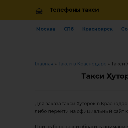
Skip
Телефоны такси
to
content
Москва
СПб
Красноярск
Со
Главная
»
Такси в Краснодаре
»
Такси 
Такси Хуто
Для заказа такси Хуторок в Краснода
либо перейти на официальный сайт 
При выборе такси обратить внимание