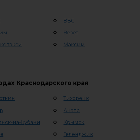
т
ВВС
им
Везет
кс такси
Максим
родах Краснодарского края
откин
Тихорецк
р
Анапа
янск-на-Кубани
Крымск
се
Геленджик