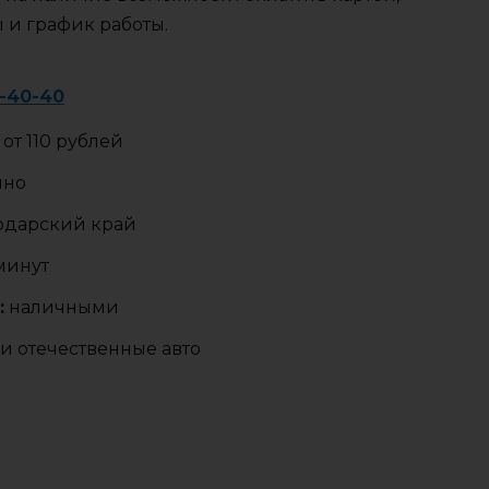
ы и график работы.
1-40-40
от 110 рублей
чно
одарский край
 минут
:
наличными
и отечественные авто