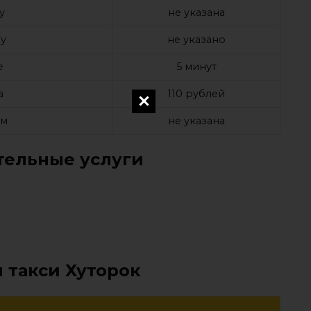
у
не указана
у
не указано
е
5 минут
а
110 рублей
ом
не указана
ельные услуги
 такси Хуторок