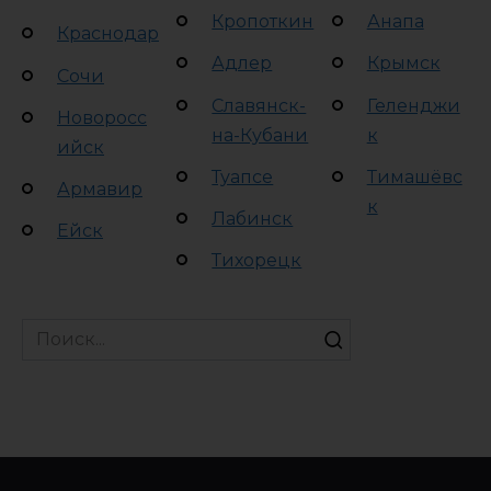
Кропоткин
Анапа
Краснодар
Адлер
Крымск
Сочи
Славянск-
Геленджи
Новоросс
на-Кубани
к
ийск
Туапсе
Тимашёвс
Армавир
к
Лабинск
Ейск
Тихорецк
Search
for: