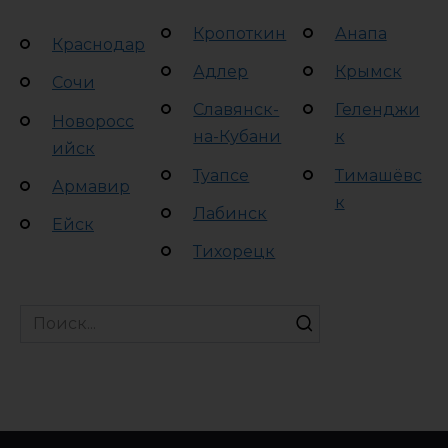
Кропоткин
Анапа
Краснодар
Адлер
Крымск
Сочи
Славянск-
Геленджи
Новоросс
на-Кубани
к
ийск
Туапсе
Тимашёвс
Армавир
к
Лабинск
Ейск
Тихорецк
Search
for: