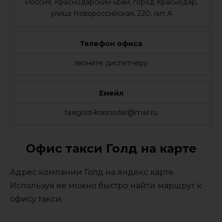
Россия, Краснодарский край, город Краснодар,
улица Новороссийская, 220, лит.А
Телефон офиса
звоните диспетчеру
Емейл
taxigold-krasnodar@mail.ru
Офис такси Голд на карте
Адрес компании Голд на яндекс карте.
Используя ее можно быстро найти маршрут к
офису такси.