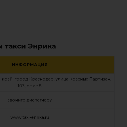
ы такси Энрика
ИНФОРМАЦИЯ
 край, город Краснодар, улица Красных Партизан,
103, офис 8
звоните диспетчеру
www.taxi-enrika.ru