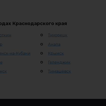
родах Краснодарского края
откин
Тихорецк
р
Анапа
янск-на-Кубани
Крымск
се
Геленджик
нск
Тимашёвск