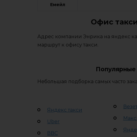
Емейл
Офис такси
Адрес компании Энрика на яндекс ка
маршрут к офису такси.
Популярные 
Небольшая подборка самых часто зак
Везе
Яндекс такси
Макс
Uber
Янде
ВВС