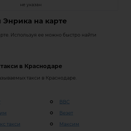
не указан
 Энрика на карте
рте. Используя ее можно быстро найти
такси в Краснодаре
азываемых такси в Краснодаре.
т
ВВС
им
Везет
кс такси
Максим