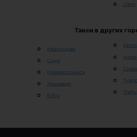
Uber
Такси в других го
Кроп
Краснодар
Адле
Сочи
Слав
Новороссийск
Туап
Армавир
Лаби
Ейск