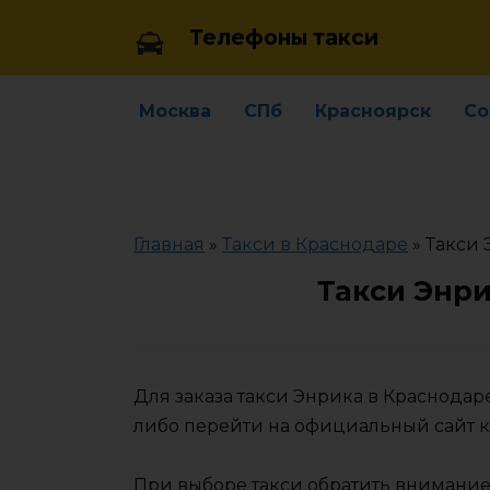
Skip
Телефоны такси
to
content
Москва
СПб
Красноярск
Со
Главная
»
Такси в Краснодаре
»
Такси 
Такси Энри
Для заказа такси Энрика в Краснода
либо перейти на официальный сайт 
При выборе такси обратить внимание