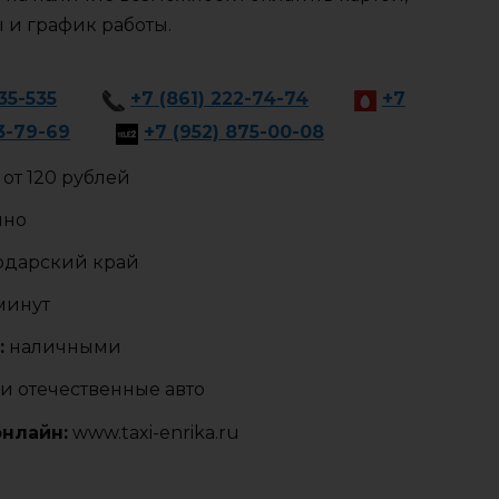
ы и график работы.
535-535
+7 (861) 222-74-74
+7
3-79-69
+7 (952) 875-00-08
от 120 рублей
чно
одарский край
 минут
:
наличными
и отечественные авто
онлайн:
www.taxi-enrika.ru