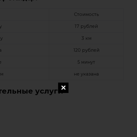
Стоимость
у
17 рублей
у
3 км
а
120 рублей
е
5 минут
ом
не указана
ельные услуги