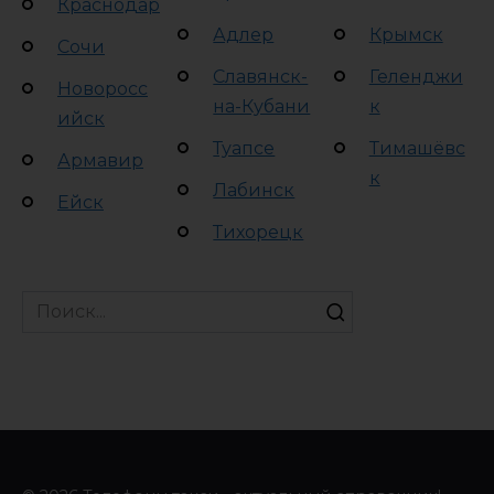
Краснодар
Адлер
Крымск
Сочи
Славянск-
Геленджи
Новоросс
на-Кубани
к
ийск
Туапсе
Тимашёвс
Армавир
к
Лабинск
Ейск
Тихорецк
Search
for: