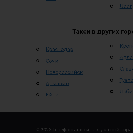
Uber
Такси в других го
Кроп
Краснодар
Адле
Сочи
Слав
Новороссийск
Туап
Армавир
Лаби
Ейск
© 2026 Телефоны такси - актуальный спра