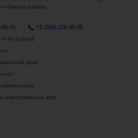
ы и график работы.
6-85-16
+7 (861) 216-85-15
от 110 рублей
чно
одарский край
 минут
:
наличными
и отечественные авто