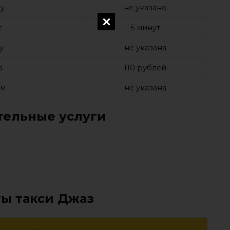
у
не указано
е
5 минут
у
не указана
а
110 рублей
ом
не указана
ельные услуги
ты такси Джаз