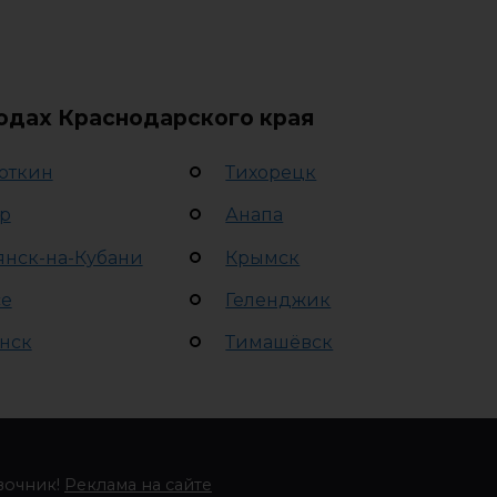
родах Краснодарского края
откин
Тихорецк
р
Анапа
янск-на-Кубани
Крымск
се
Геленджик
нск
Тимашёвск
вочник!
Реклама на сайте