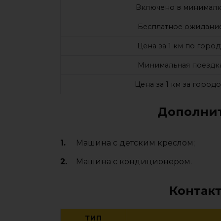
Включено в минималк
Бесплатное ожидани
Цена за 1 км по город
Минимальная поездк
Цена за 1 км за город
Дополнит
Машина с детским креслом;
Машина с кондиционером.
Контак
ТИП