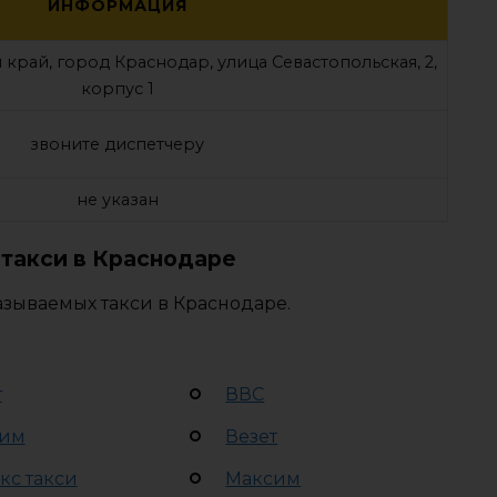
ИНФОРМАЦИЯ
край, город Краснодар, улица Севастопольская, 2,
корпус 1
звоните диспетчеру
не указан
такси в Краснодаре
азываемых такси в Краснодаре.
т
ВВС
им
Везет
кс такси
Максим