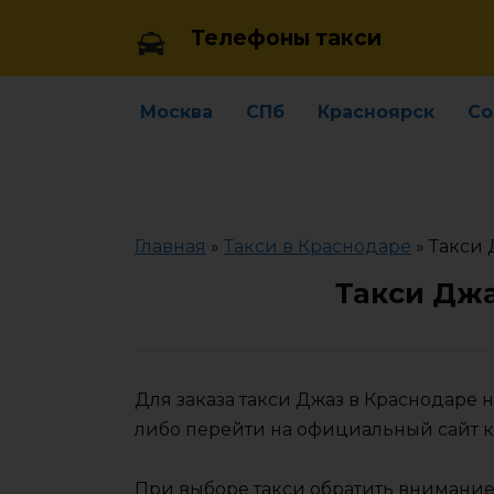
Skip
Телефоны такси
to
content
Москва
СПб
Красноярск
Со
Главная
»
Такси в Краснодаре
»
Такси 
Такси Джа
Для заказа такси Джаз в Краснодаре
либо перейти на официальный сайт 
При выборе такси обратить внимание