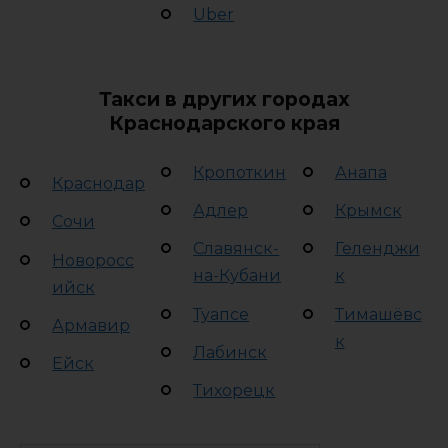
Uber
Такси в других городах
Краснодарского края
Кропоткин
Анапа
Краснодар
Адлер
Крымск
Сочи
Славянск-
Геленджи
Новоросс
на-Кубани
к
ийск
Туапсе
Тимашёвс
Армавир
к
Лабинск
Ейск
Тихорецк