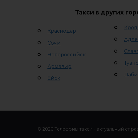
Такси в других го
Кроп
Краснодар
Адле
Сочи
Слав
Новороссийск
Туап
Армавир
Лаби
Ейск
© 2026 Телефоны такси - актуальный спра