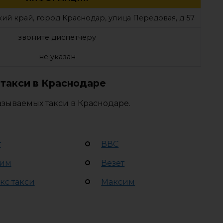
ий край, город Краснодар, улица Передовая, д 57
звоните диспетчеру
не указан
такси в Краснодаре
азываемых такси в Краснодаре.
т
ВВС
им
Везет
кс такси
Максим