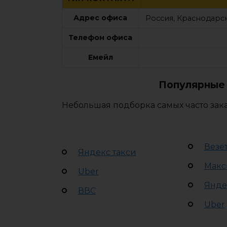
Адрес офиса
Россия, Краснодарск
Телефон офиса
Емейл
Популярные 
Небольшая подборка самых часто зак
Везе
Яндекс такси
Макс
Uber
Янде
ВВС
Uber