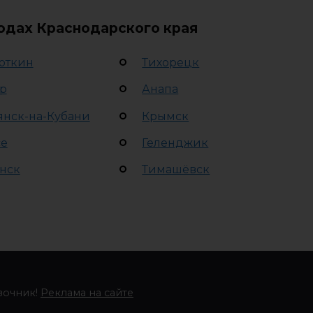
родах Краснодарского края
откин
Тихорецк
р
Анапа
янск-на-Кубани
Крымск
се
Геленджик
нск
Тимашёвск
вочник!
Реклама на сайте