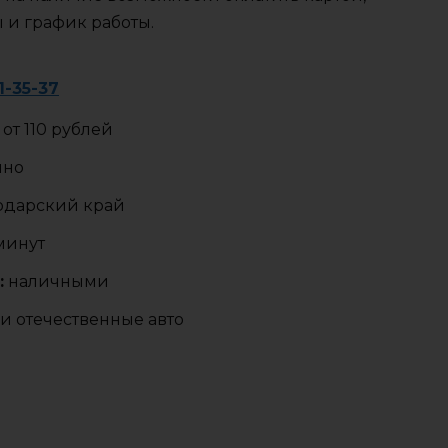
ы и график работы.
1-35-37
от 110 рублей
чно
одарский край
 минут
:
наличными
и отечественные авто