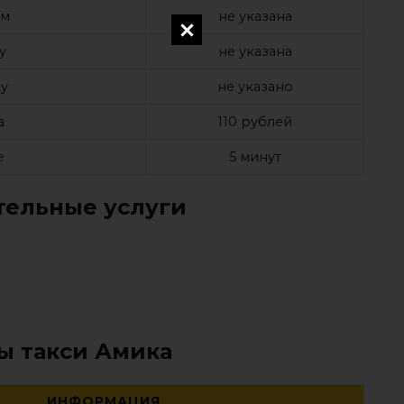
ом
не указана
у
не указана
у
не указано
а
110 рублей
е
5 минут
ельные услуги
ы такси Амика
ИНФОРМАЦИЯ