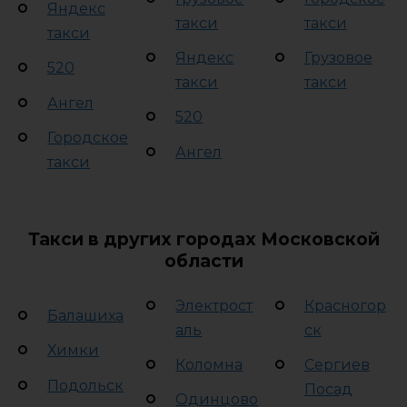
Яндекс
такси
такси
такси
Яндекс
Грузовое
520
такси
такси
Ангел
520
Городское
Ангел
такси
Такси в других городах Московской
области
Электрост
Красногор
Балашиха
аль
ск
Химки
Коломна
Сергиев
Подольск
Посад
Одинцово