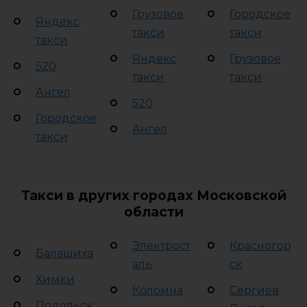
Грузовое
Городское
Яндекс
такси
такси
такси
Яндекс
Грузовое
520
такси
такси
Ангел
520
Городское
Ангел
такси
Такси в других городах Московской
области
Электрост
Красногор
Балашиха
аль
ск
Химки
Коломна
Сергиев
Подольск