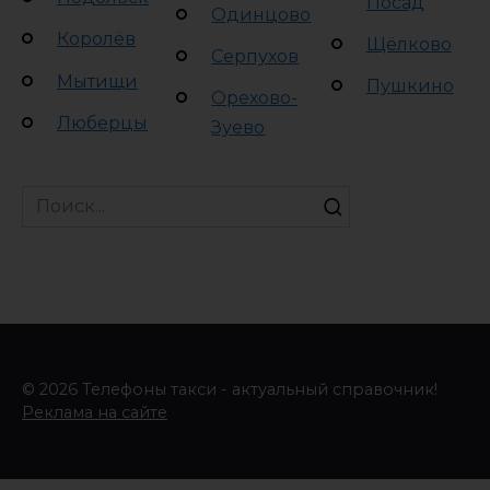
Посад
Одинцово
Королёв
Щёлково
Серпухов
Мытищи
Пушкино
Орехово-
Люберцы
Зуево
Search
for:
© 2026 Телефоны такси - актуальный справочник!
Реклама на сайте