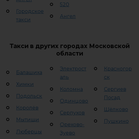
520
Городское
Ангел
такси
Такси в других городах Московской
области
Электрост
Красногор
Балашиха
аль
ск
Химки
Коломна
Сергиев
Подольск
Посад
Одинцово
Королёв
Щёлково
Серпухов
Мытищи
Пушкино
Орехово-
Люберцы
Зуево