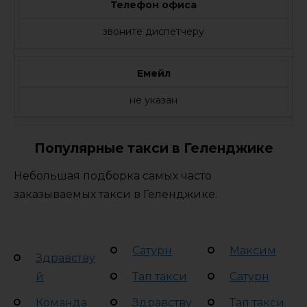
Телефон офиса
звоните диспетчеру
Емейл
не указан
Популярные такси в Геленджике
Небольшая подборка самых часто
заказываемых такси в Геленджике.
Сатурн
Максим
Здравству
й
Тап такси
Сатурн
Команда
Здравству
Тап такси