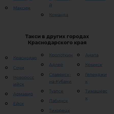
й
Максим
Команда
Такси в других городах
Краснодарского края
Кропоткин
Анапа
Краснодар
Адлер
Крымск
Сочи
Славянск-
Геленджи
Новоросс
на-Кубани
к
ийск
Туапсе
Тимашёвс
Армавир
к
Лабинск
Ейск
Тихорецк