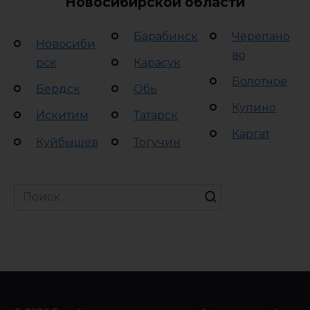
Новосибирской области
Барабинск
Черепано
Новосиби
во
рск
Карасук
Болотное
Бердск
Обь
Купино
Искитим
Татарск
Каргат
Куйбышев
Тогучин
Search
for: