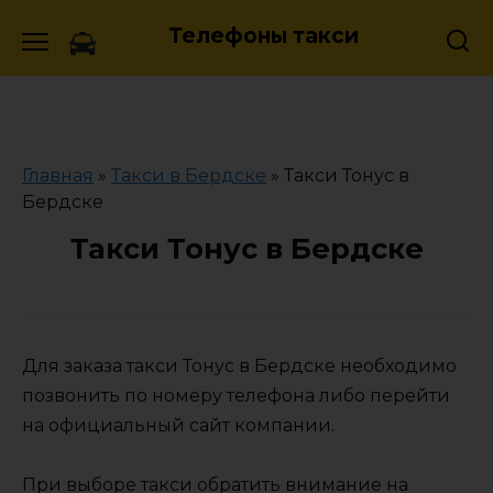
Skip
Телефоны такси
to
content
Главная
»
Такси в Бердске
»
Такси Тонус в
Бердске
Такси Тонус в Бердске
Для заказа такси Тонус в Бердске необходимо
позвонить по номеру телефона либо перейти
на официальный сайт компании.
При выборе такси обратить внимание на