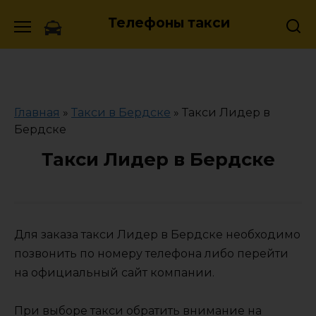
Skip
Телефоны такси
to
content
Главная
»
Такси в Бердске
»
Такси Лидер в
Бердске
Такси Лидер в Бердске
Для заказа такси Лидер в Бердске необходимо
позвонить по номеру телефона либо перейти
на официальный сайт компании.
При выборе такси обратить внимание на