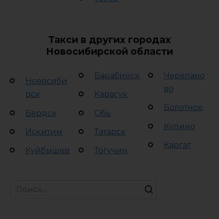
Такси в других городах
Новосибирской области
Барабинск
Черепано
Новосиби
во
рск
Карасук
Болотное
Бердск
Обь
Купино
Искитим
Татарск
Каргат
Куйбышев
Тогучин
Search
for: