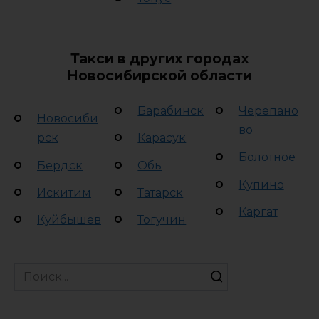
Такси в других городах
Новосибирской области
Барабинск
Черепано
Новосиби
во
рск
Карасук
Болотное
Бердск
Обь
Купино
Искитим
Татарск
Каргат
Куйбышев
Тогучин
Search
for: