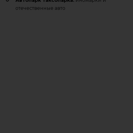
Автопарк таксопарка:
иномарки и
отечественные авто