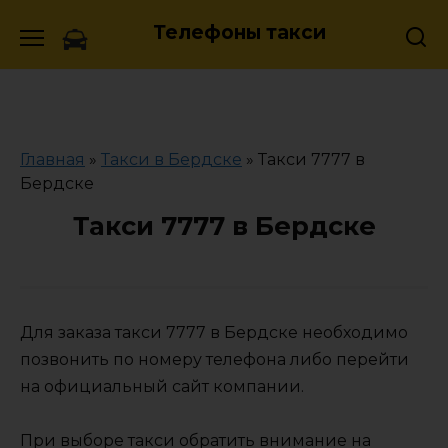
Skip
Телефоны такси
to
content
Главная
»
Такси в Бердске
»
Такси 7777 в
Бердске
Такси 7777 в Бердске
Для заказа такси 7777 в Бердске необходимо
позвонить по номеру телефона либо перейти
на официальный сайт компании.
При выборе такси обратить внимание на