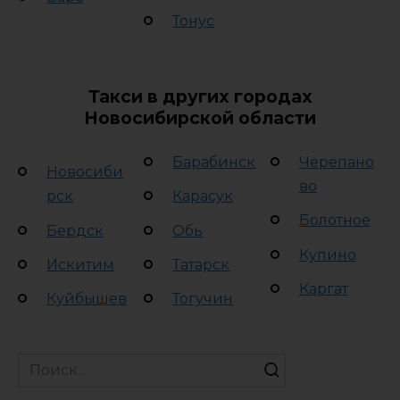
Тонус
Такси в других городах
Новосибирской области
Барабинск
Черепано
Новосиби
во
рск
Карасук
Болотное
Бердск
Обь
Купино
Искитим
Татарск
Каргат
Куйбышев
Тогучин
Search
for: