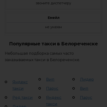
звоните диспетчеру
Емейл
не указан
Популярные такси в Белореченске
Небольшая подборка самых часто
заказываемых такси в Белореченске.
Вип
Лидер
Яндекс
такси
Парус
Вип
Ред такси
Яндекс
Парус
такси
Лидер