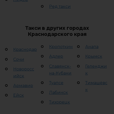
Ред такси
Такси в других городах
Краснодарского края
Кропоткин
Анапа
Краснодар
Адлер
Крымск
Сочи
Славянск-
Геленджи
Новоросс
на-Кубани
к
ийск
Туапсе
Тимашёвс
Армавир
к
Лабинск
Ейск
Тихорецк