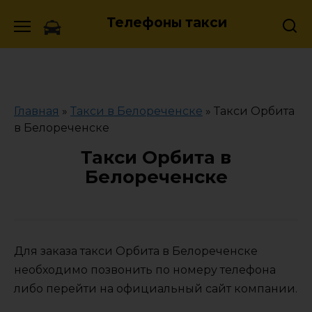
Skip
Телефоны такси
to
content
Главная
»
Такси в Белореченске
»
Такси Орбита
в Белореченске
Такси Орбита в
Белореченске
Для заказа такси Орбита в Белореченске
необходимо позвонить по номеру телефона
либо перейти на официальный сайт компании.