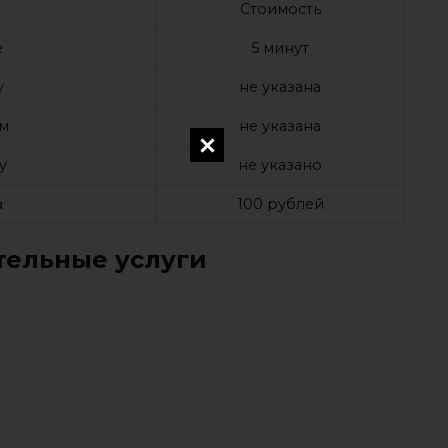
Стоимость
е
5 минут
у
не указана
ом
не указана
у
не указано
а
100 рублей
ельные услуги