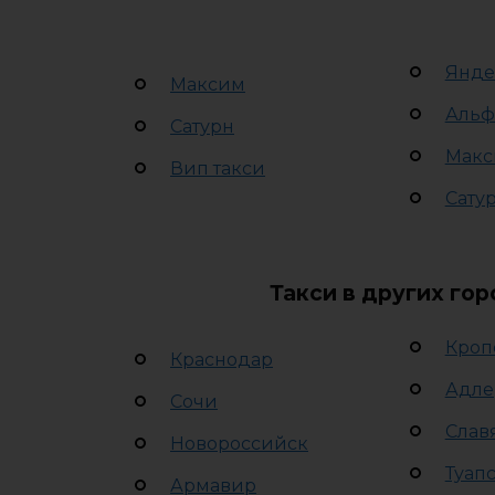
Янде
Максим
Альф
Сатурн
Макс
Вип такси
Сату
Такси в других го
Кроп
Краснодар
Адле
Сочи
Слав
Новороссийск
Туап
Армавир