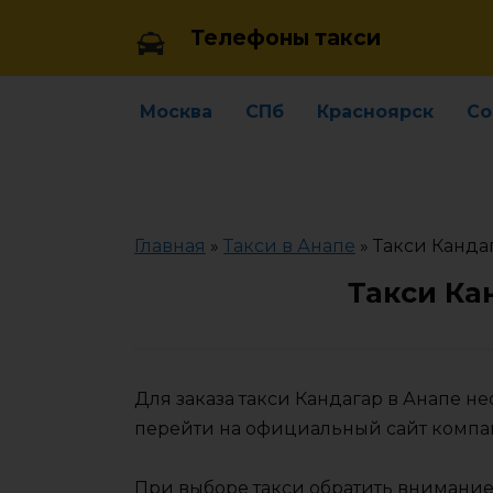
Skip
Телефоны такси
to
content
Москва
СПб
Красноярск
Со
Главная
»
Такси в Анапе
»
Такси Канда
Такси Ка
Для заказа такси Кандагар в Анапе н
перейти на официальный сайт компа
При выборе такси обратить внимание