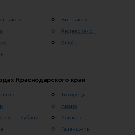
кс такси
Вип такси
а
Яндекс такси
им
Альфа
рн
родах Краснодарского края
откин
Тихорецк
р
Анапа
янск-на-Кубани
Крымск
се
Геленджик