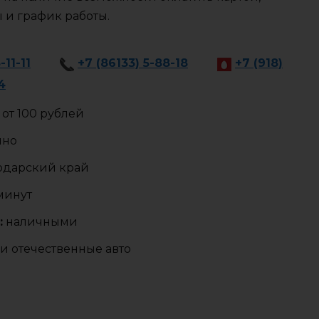
ы и график работы.
-11-11
+7 (86133) 5-88-18
+7 (918)
4
от 100 рублей
чно
одарский край
 минут
:
наличными
и отечественные авто