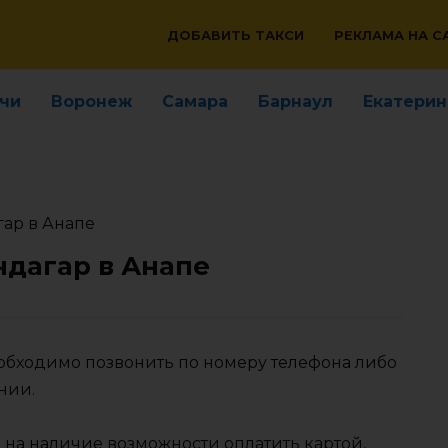
ДОБАВИТЬ ТАКСИ
РЕКЛАМА НА С
чи
Воронеж
Самара
Барнаул
Екатерин
гар в Анапе
ндагар в Анапе
еобходимо позвонить по номеру телефона либо
нии.
 на наличие возможности оплатить картой,