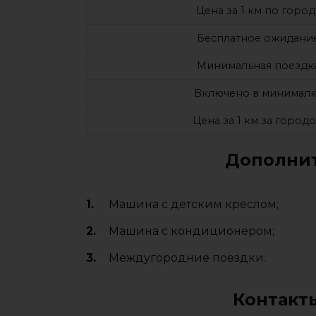
Цена за 1 км по город
Бесплатное ожидани
Минимальная поездк
Включено в минималк
Цена за 1 км за город
Дополнит
Машина с детским креслом;
Машина с кондиционером;
Междугородние поездки.
Контакт