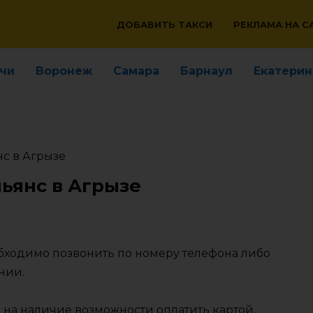
ДОБАВИТЬ ТАКСИ
РЕКЛАМА НА С
чи
Воронеж
Самара
Барнаул
Екатерин
нс в Агрызе
льянс в Агрызе
обходимо позвонить по номеру телефона либо
нии.
 на наличие возможности оплатить картой,