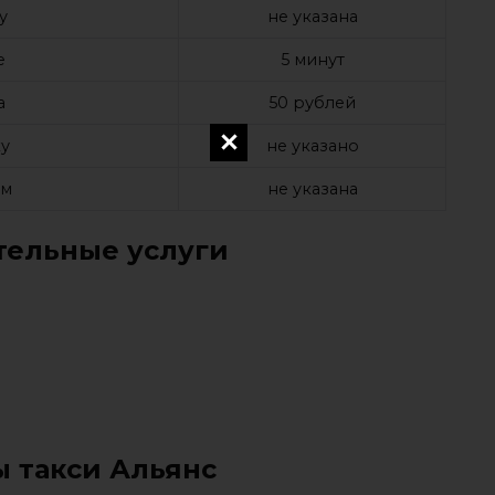
у
не указана
е
5 минут
а
50 рублей
у
не указано
ом
не указана
ельные услуги
ы такси Альянс