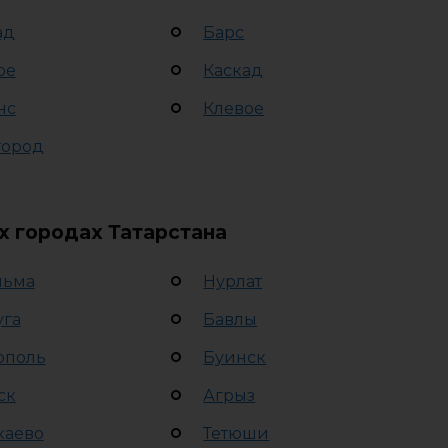
ад
Барс
ое
Каскад
нс
Клевое
ород
х городах Татарстана
льма
Нурлат
уга
Бавлы
ополь
Буинск
ск
Агрыз
каево
Тетюши