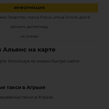
ИНФОРМАЦИЯ
ка Татарстан, город Агрыз, улица Гоголя, дом 8
звоните диспетчеру
не указан
 Альянс на карте
рте. Используя ее можно быстро найти
е такси в Агрызе
зываемых такси в Агрызе.