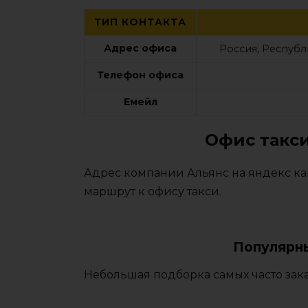
ТИП КОНТАКТА
Адрес офиса
Россия, Республи
Телефон офиса
Емейл
Офис такси
Адрес компании Альянс на яндекс ка
маршрут к офису такси.
Популярны
Небольшая подборка самых часто зака