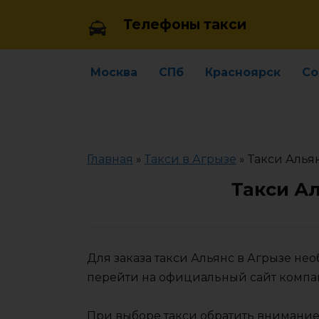
Skip
Телефоны такси
to
content
Москва
СПб
Красноярск
Со
Главная
»
Такси в Агрызе
»
Такси Алья
Такси А
Для заказа такси Альянс в Агрызе не
перейти на официальный сайт компа
При выборе такси обратить внимание