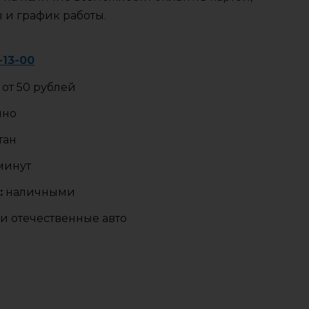
ы и график работы.
-13-00
от 50 рублей
чно
тан
 минут
:
наличными
и отечественные авто