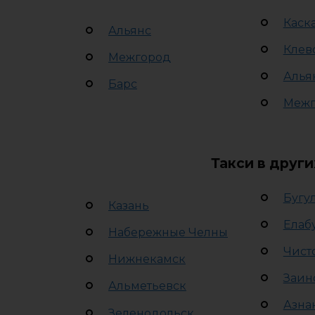
Каск
Альянс
Клев
Межгород
Алья
Барс
Межг
Такси в други
Бугу
Казань
Елаб
Набережные Челны
Чист
Нижнекамск
Заин
Альметьевск
Азна
Зеленодольск