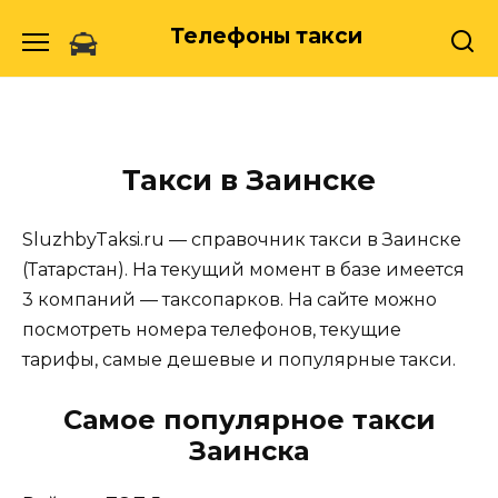
Skip
Телефоны такси
to
content
Такси в Заинске
SluzhbyTaksi.ru — справочник такси в Заинске
(Татарстан). На текущий момент в базе имеется
3 компаний — таксопарков. На сайте можно
посмотреть номера телефонов, текущие
тарифы, самые дешевые и популярные такси.
Самое популярное такси
Заинска