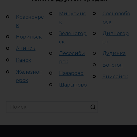
Минусинс
Сосновобо
Красноярс
к
рск
к
Зеленогор
Дивногор
Норильск
ск
ск
Ачинск
Лесосиби
Дудинка
Канск
рск
Боготол
Железног
Назарово
Енисейск
орск
Шарыпово
Search
for: