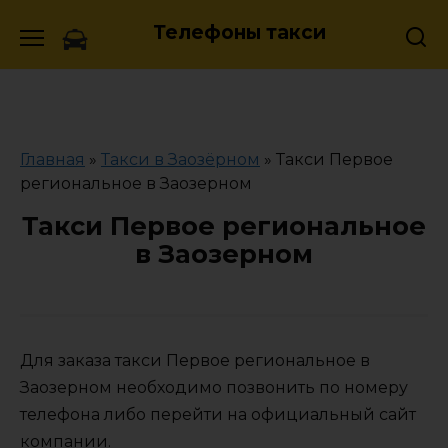
Skip
Телефоны такси
to
content
Главная
»
Такси в Заозёрном
»
Такси Первое
региональное в Заозерном
Такси Первое региональное
в Заозерном
Для заказа такси Первое региональное в
Заозерном необходимо позвонить по номеру
телефона либо перейти на официальный сайт
компании.