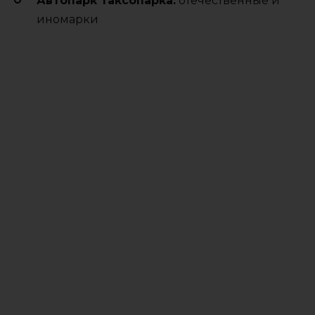
Автопарк таксопарка:
отечественные и
иномарки