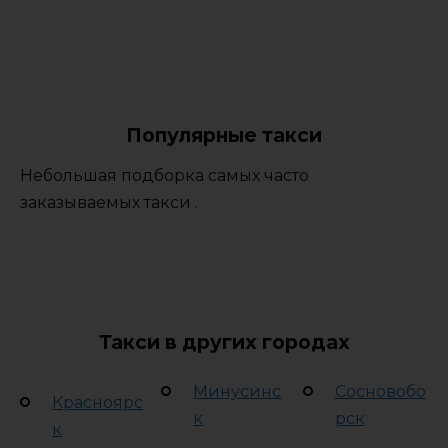
Популярные такси
Небольшая подборка самых часто
заказываемых такси .
Такси в других городах
Минусинс
Сосновобо
Красноярс
к
рск
к