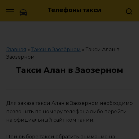
Skip
Телефоны такси
to
content
Главная
»
Такси в Заозёрном
»
Такси Алан в
Заозерном
Такси Алан в Заозерном
Для заказа такси Алан в Заозерном необходимо
позвонить по номеру телефона либо перейти
на официальный сайт компании.
При выборе такси обратить внимание на