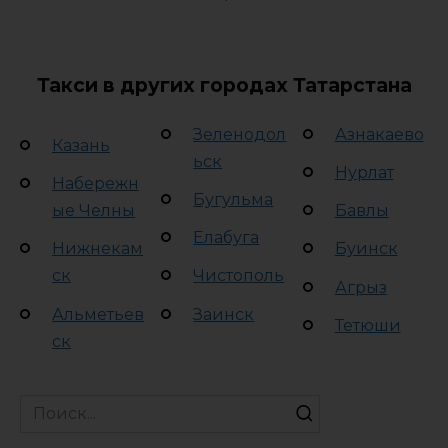
Такси в других городах Татарстана
Зеленодол
Азнакаево
Казань
ьск
Нурлат
Набережн
Бугульма
ые Челны
Бавлы
Елабуга
Нижнекам
Буинск
ск
Чистополь
Агрыз
Альметьев
Заинск
Тетюши
ск
Search
for: