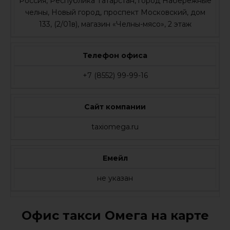
Россия, Республика Татарстан, город Набережные
челны, Новый город, проспект Московский, дом
133, (2/01в), магазин «Челны-мясо», 2 этаж
Телефон офиса
+7 (8552) 99-99-16
Сайт компании
taxiomega.ru
Емейл
не указан
Офис такси Омега на карте