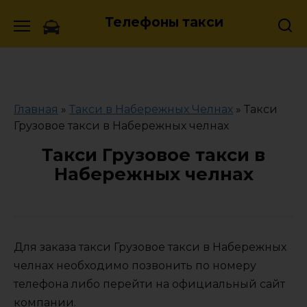
Skip
Телефоны такси
to
content
Главная
»
Такси в Набережных Челнах
»
Такси
Грузовое такси в Набережных челнах
Такси Грузовое такси в
Набережных челнах
Для заказа такси Грузовое такси в Набережных
челнах необходимо позвонить по номеру
телефона либо перейти на официальный сайт
компании.