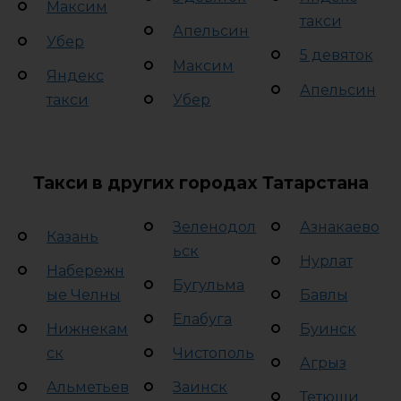
Максим
такси
Апельсин
Убер
5 девяток
Максим
Яндекс
Апельсин
такси
Убер
Такси в других городах Татарстана
Зеленодол
Азнакаево
Казань
ьск
Нурлат
Набережн
Бугульма
ые Челны
Бавлы
Елабуга
Нижнекам
Буинск
ск
Чистополь
Агрыз
Альметьев
Заинск
Тетюши