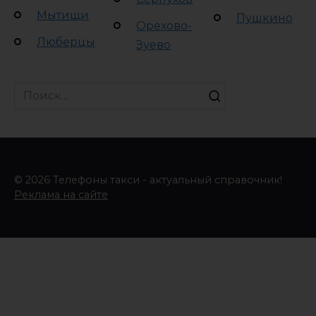
Мытищи
Пушкино
Орехово-
Люберцы
Зуево
Search
for:
© 2026 Телефоны такси - актуальный справочник!
Реклама на сайте