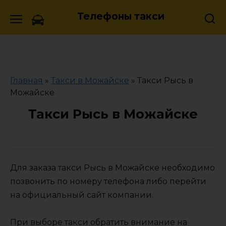
Skip
Телефоны такси
to
content
Главная
»
Такси в Можайске
»
Такси Рысь в
Можайске
Такси Рысь в Можайске
Для заказа такси Рысь в Можайске необходимо
позвонить по номеру телефона либо перейти
на официальный сайт компании.
При выборе такси обратить внимание на