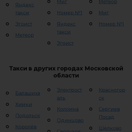
Миг
Метеор
Яндекс
такси
Номер №1
Миг
Эгоист
Яндекс
Номер №1
такси
Метеор
Эгоист
Такси в других городах Московской
области
Электрост
Красногор
Балашиха
аль
ск
Химки
Коломна
Сергиев
Подольск
Посад
Одинцово
Королёв
Щёлково
Серпухов