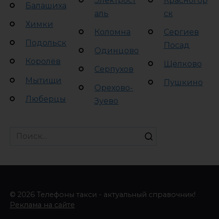
Электрост
Красногор
Балашиха
аль
ск
Химки
Коломна
Сергиев
Подольск
Посад
Одинцово
Королёв
Щёлково
Серпухов
Мытищи
Пушкино
Орехово-
Люберцы
Зуево
Search
for:
© 2026 Телефоны такси - актуальный справочник!
Реклама на сайте