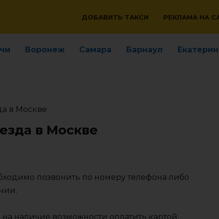
ДОБАВИТЬ ТАКСИ
РЕКЛАМА НА С
чи
Воронеж
Самара
Барнаул
Екатерин
да в Москве
везда в Москве
обходимо позвонить по номеру телефона либо
нии.
 на наличие возможности оплатить картой,