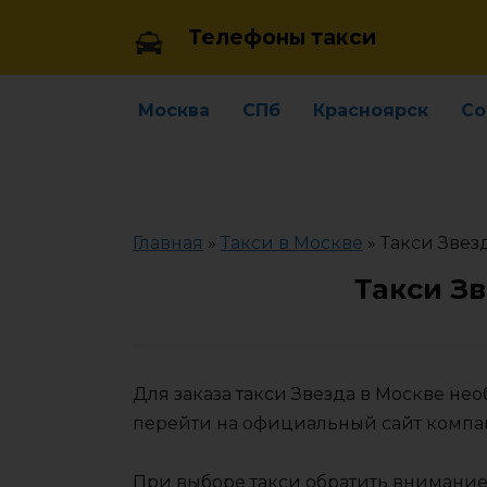
Skip
Телефоны такси
to
content
Москва
СПб
Красноярск
Со
Главная
»
Такси в Москве
»
Такси Звез
Такси З
Для заказа такси Звезда в Москве не
перейти на официальный сайт компа
При выборе такси обратить внимание