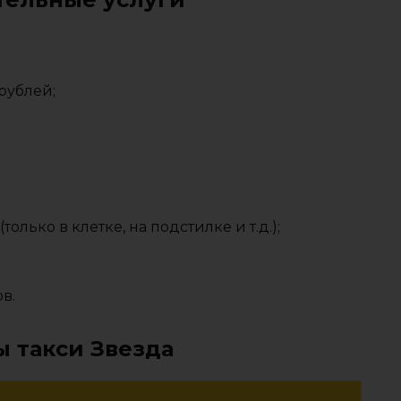
рублей;
олько в клетке, на подстилке и т.д.);
в.
ы такси Звезда