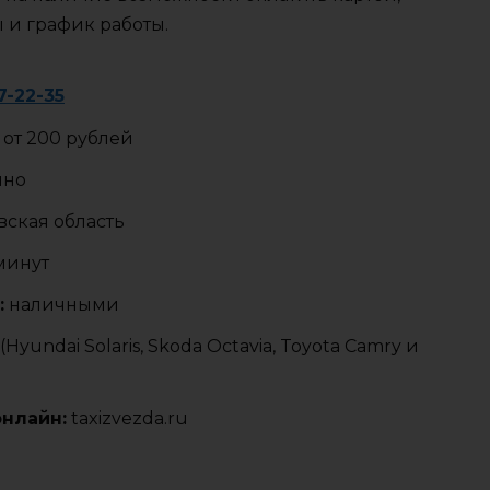
ы и график работы.
7-22-35
от 200 рублей
чно
ская область
 минут
:
наличными
yundai Solaris, Skoda Octavia, Toyota Camry и
онлайн:
taxizvezda.ru