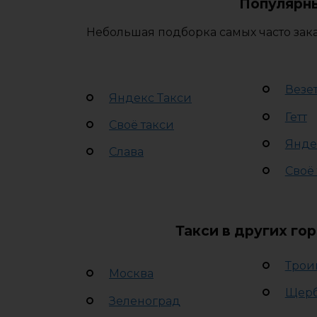
Популярны
Небольшая подборка самых часто зака
Везе
Яндекс Такси
Гетт
Своё такси
Янде
Слава
Своё
Такси в других го
Трои
Москва
Щер
Зеленоград