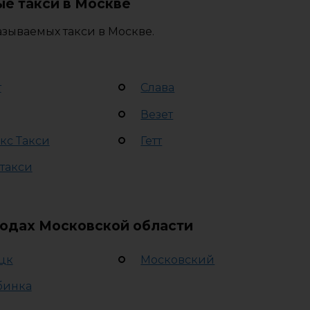
е такси в Москве
зываемых такси в Москве.
т
Слава
Везет
кс Такси
Гетт
 такси
родах Московской области
цк
Московский
бинка