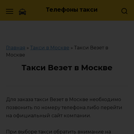
Skip
Телефоны такси
to
content
Главная
»
Такси в Москве
»
Такси Везет в
Москве
Такси Везет в Москве
Для заказа такси Везет в Москве необходимо
позвонить по номеру телефона либо перейти
на официальный сайт компании.
При выборе такси обратить внимание на