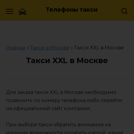
Skip
Телефоны такси
to
content
Главная
»
Такси в Москве
»
Такси XXL в Москве
Такси XXL в Москве
Для заказа такси XXL в Москве необходимо
позвонить по номеру телефона либо перейти
на официальный сайт компании.
При выборе такси обратить внимание на
наличие возможности оплатить картой, какие