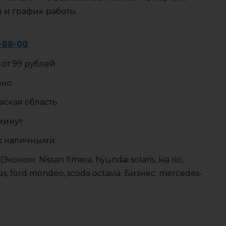
ы и график работы.
1-88-00
от 99 рублей
чно
ская область
 минут
:
наличными
оном: Nissan flmera, hyundai solaris, kia rio,
s, ford mondeo, scoda octavia. Бизнес: mercedes-