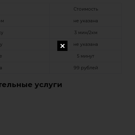
Стоимость
ом
не указана
ку
3 мин/2км
у
не указана
е
5 минут
а
99 рублей
ельные услуги