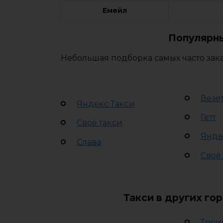
Емейл
Популярны
Небольшая подборка самых часто зака
Везе
Яндекс Такси
Гетт
Своё такси
Янде
Слава
Своё
Такси в других го
Трои