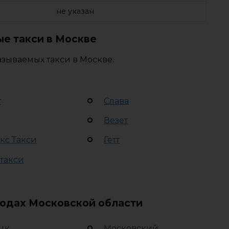
не указан
е такси в Москве
зываемых такси в Москве.
т
Слава
Везет
кс Такси
Гетт
 такси
родах Московской области
цк
Московский