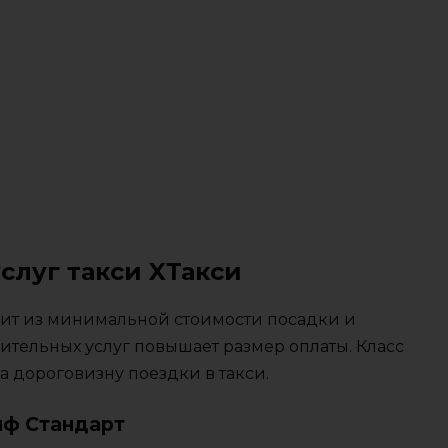
слуг такси XТакси
тоит из минимальной стоимости посадки и
ительных услуг повышает размер оплаты. Класс
 дороговизну поездки в такси.
иф Стандарт