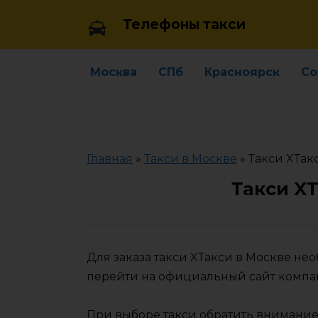
Skip
Телефоны такси
to
content
Москва
СПб
Красноярск
Со
Главная
»
Такси в Москве
»
Такси XТак
Такси X
Для заказа такси XТакси в Москве не
перейти на официальный сайт компа
При выборе такси обратить внимание