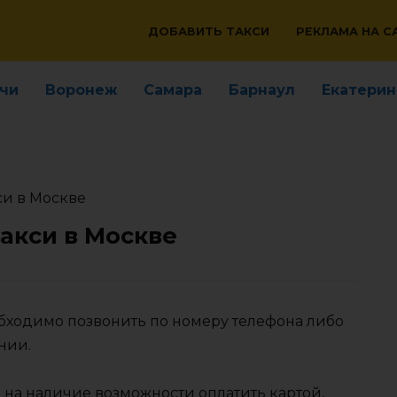
ДОБАВИТЬ ТАКСИ
РЕКЛАМА НА С
чи
Воронеж
Самара
Барнаул
Екатерин
си в Москве
Такси в Москве
обходимо позвонить по номеру телефона либо
нии.
 на наличие возможности оплатить картой,