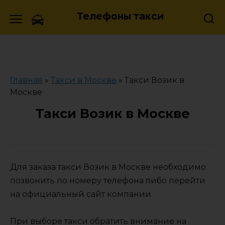
Skip
Телефоны такси
to
content
Главная
»
Такси в Москве
»
Такси Возик в
Москве
Такси Возик в Москве
Для заказа такси Возик в Москве необходимо
позвонить по номеру телефона либо перейти
на официальный сайт компании.
При выборе такси обратить внимание на