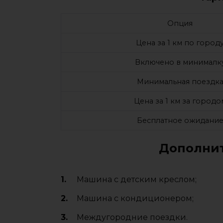
Опция
Цена за 1 км по город
Включено в минималк
Минимальная поездк
Цена за 1 км за городо
Бесплатное ожидани
Дополнит
Машина с детским креслом;
Машина с кондиционером;
Междугородние поездки.