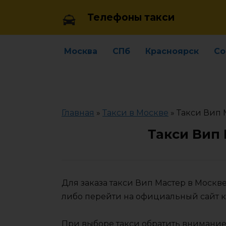
Skip
Телефоны такси
to
content
Москва
СПб
Красноярск
Со
Главная
»
Такси в Москве
»
Такси Вип 
Такси Вип
Для заказа такси Вип Мастер в Моск
либо перейти на официальный сайт 
При выборе такси обратить внимание