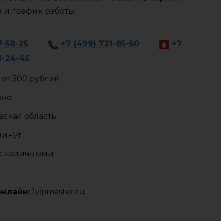
ы и график работы.
7-58-25
+7 (499) 721-85-50
+7
1-24-45
от 300 рублей
чно
ская область
минут
:
наличными
онлайн:
1vipmaster.ru