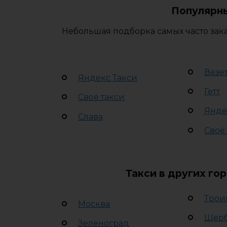
Популярны
Небольшая подборка самых часто зака
Везе
Яндекс Такси
Гетт
Своё такси
Янде
Слава
Своё
Такси в других го
Трои
Москва
Щер
Зеленоград