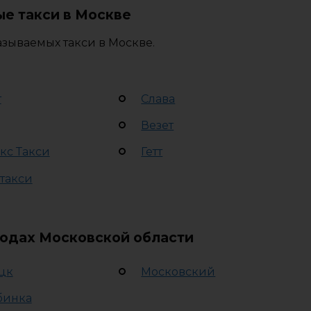
е такси в Москве
зываемых такси в Москве.
т
Слава
Везет
кс Такси
Гетт
 такси
родах Московской области
цк
Московский
бинка