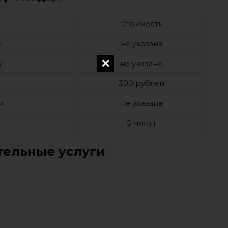
Стоимость
у
не указана
у
не указано
а
300 рублей
м
не указана
е
5 минут
ельные услуги