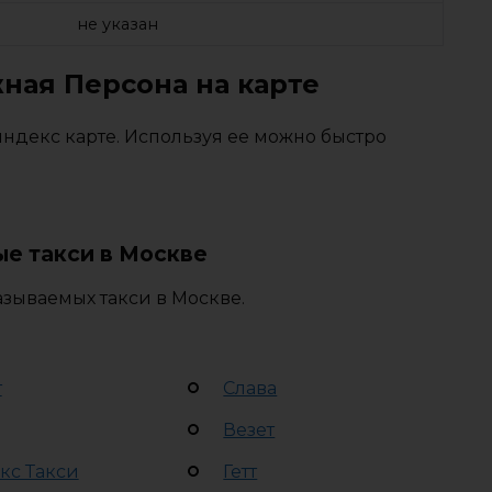
не указан
ная Персона на карте
ндекс карте. Используя ее можно быстро
е такси в Москве
зываемых такси в Москве.
т
Слава
Везет
кс Такси
Гетт