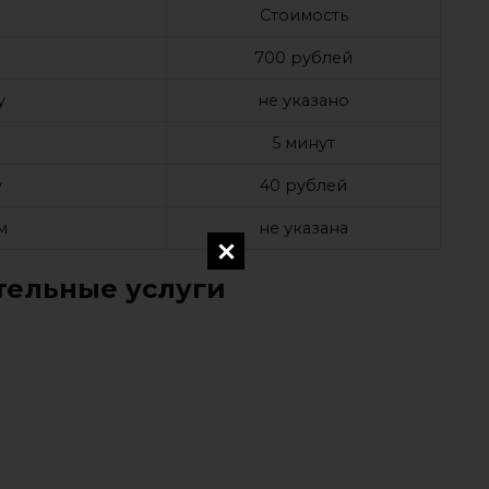
Стоимость
а
700 рублей
у
не указано
е
5 минут
у
40 рублей
м
не указана
ельные услуги