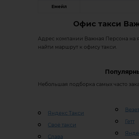
Емейл
Офис такси Важ
Адрес компании Важная Персона на я
найти маршрут к офису такси.
Популярны
Небольшая подборка самых часто зака
Везе
Яндекс Такси
Гетт
Своё такси
Янде
Слава