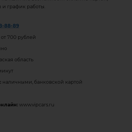
ы и график работы.
88-88-89
от 700 рублей
чно
ская область
 минут
:
наличными, банковской картой
онлайн:
www.vipcars.ru