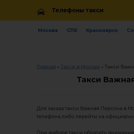
Skip
Телефоны такси
to
content
Москва
СПб
Красноярск
Со
Главная
»
Такси в Москве
»
Такси Важн
Такси Важная
Для заказа такси Важная Персона в 
телефона либо перейти на официаль
При выборе такси обратить внимание