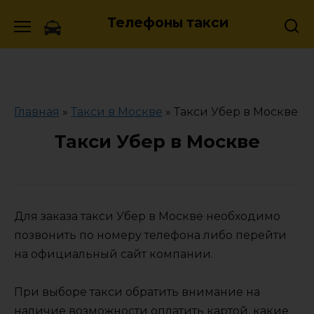
Skip
Телефоны такси
to
content
Главная
»
Такси в Москве
»
Такси Убер в Москве
Такси Убер в Москве
Для заказа такси Убер в Москве необходимо
позвонить по номеру телефона либо перейти
на официальный сайт компании.
При выборе такси обратить внимание на
наличие возможности оплатить картой, какие