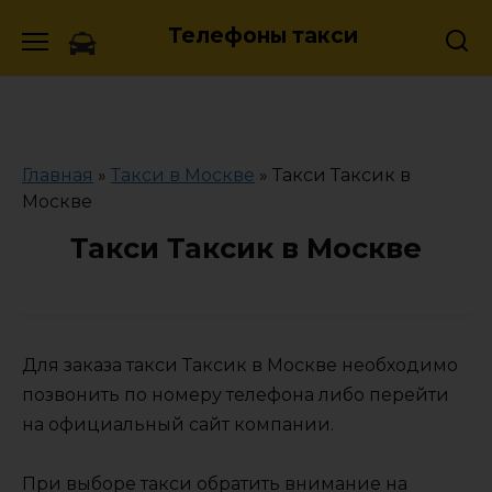
Skip
Телефоны такси
to
content
Главная
»
Такси в Москве
»
Такси Таксик в
Москве
Такси Таксик в Москве
Для заказа такси Таксик в Москве необходимо
позвонить по номеру телефона либо перейти
на официальный сайт компании.
При выборе такси обратить внимание на