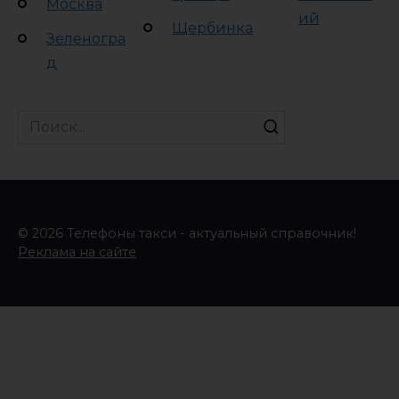
Москва
ий
Щербинка
Зеленогра
д
Search
for:
© 2026 Телефоны такси - актуальный справочник!
Реклама на сайте