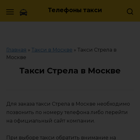
Skip
Телефоны такси
to
content
Главная
»
Такси в Москве
»
Такси Стрела в
Москве
Такси Стрела в Москве
Для заказа такси Стрела в Москве необходимо
позвонить по номеру телефона либо перейти
на официальный сайт компании.
При выборе такси обратить внимание на