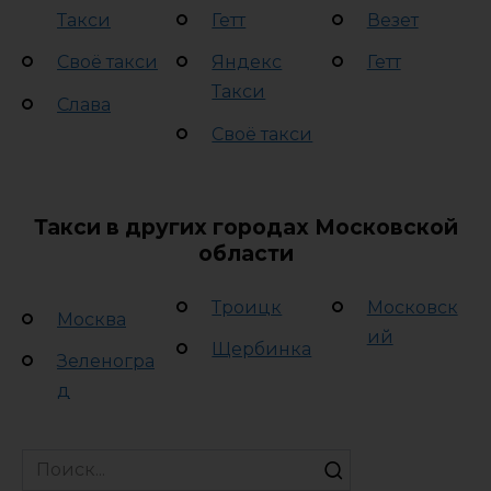
Такси
Гетт
Везет
Своё такси
Яндекс
Гетт
Такси
Слава
Своё такси
Такси в других городах Московской
области
Троицк
Московск
Москва
ий
Щербинка
Зеленогра
д
Search
for: