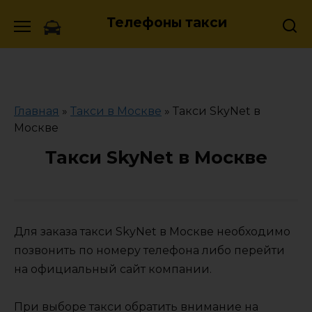
Skip
Телефоны такси
to
content
Главная
»
Такси в Москве
»
Такси SkyNet в
Москве
Такси SkyNet в Москве
Для заказа такси SkyNet в Москве необходимо
позвонить по номеру телефона либо перейти
на официальный сайт компании.
При выборе такси обратить внимание на