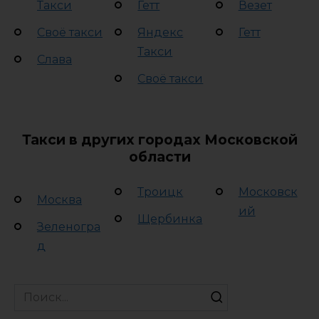
Такси
Гетт
Везет
Своё такси
Яндекс
Гетт
Такси
Слава
Своё такси
Такси в других городах Московской
области
Троицк
Московск
Москва
ий
Щербинка
Зеленогра
д
Search
for: