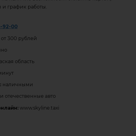
ы и график работы.
3-92-00
от 300 рублей
чно
ская область
 минут
:
наличными
и отечественные авто
онлайн:
www.skyline.taxi