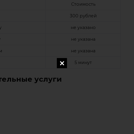
Стоимость
а
300 рублей
у
не указано
у
не указана
м
не указана
е
5 минут
ельные услуги