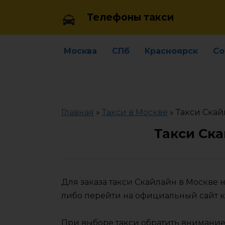
Skip
Телефоны такси
to
content
Москва
СПб
Красноярск
Со
Главная
»
Такси в Москве
»
Такси Скай
Такси Ска
Для заказа такси Скайлайн в Москве
либо перейти на официальный сайт 
При выборе такси обратить внимание