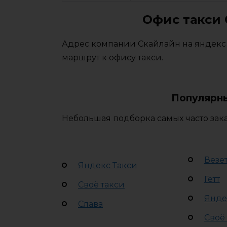
Офис такси 
Адрес компании Скайлайн на яндекс 
маршрут к офису такси.
Популярны
Небольшая подборка самых часто зака
Везе
Яндекс Такси
Гетт
Своё такси
Янде
Слава
Своё